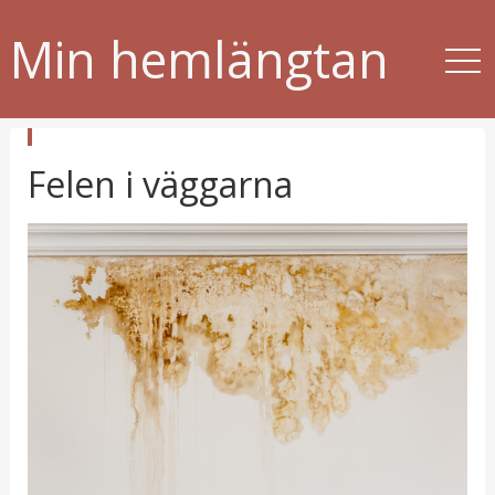
Min hemlängtan
p
Felen i väggarna
u
b
l
i
c
e
r
a
t
i