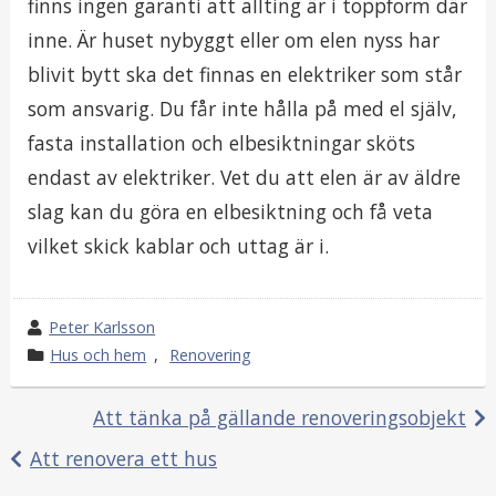
finns ingen garanti att allting är i toppform där
inne. Är huset nybyggt eller om elen nyss har
blivit bytt ska det finnas en elektriker som står
som ansvarig. Du får inte hålla på med el själv,
fasta installation och elbesiktningar sköts
endast av elektriker. Vet du att elen är av äldre
slag kan du göra en elbesiktning och få veta
vilket skick kablar och uttag är i.
w
Peter Karlsson
r
k
Hus och hem
,
Renovering
o
a
t
t
Att tänka på gällande renoveringsobjekt
e
e
Inläggsnavigering
Att renovera ett hus
b
g
y
o