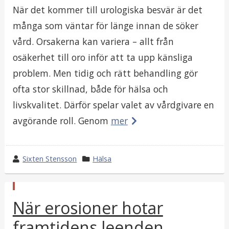
När det kommer till urologiska besvär är det
många som väntar för länge innan de söker
vård. Orsakerna kan variera – allt från
osäkerhet till oro inför att ta upp känsliga
problem. Men tidig och rätt behandling gör
ofta stor skillnad, både för hälsa och
livskvalitet. Därför spelar valet av vårdgivare en
avgörande roll. Genom
mer
w
Sixten Stensson
k
Hälsa
r
a
o
t
p
t
e
När erosioner hotar
u
e
g
b
l
framtidens leenden
b
o