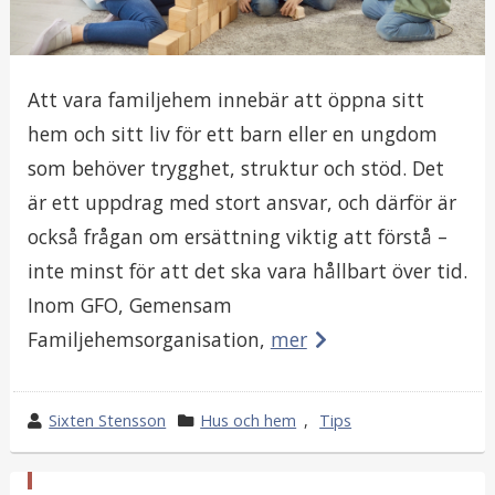
Att vara familjehem innebär att öppna sitt
hem och sitt liv för ett barn eller en ungdom
som behöver trygghet, struktur och stöd. Det
är ett uppdrag med stort ansvar, och därför är
också frågan om ersättning viktig att förstå –
inte minst för att det ska vara hållbart över tid.
Inom GFO, Gemensam
Familjehemsorganisation,
mer
w
Sixten Stensson
k
Hus och hem
,
Tips
r
a
o
t