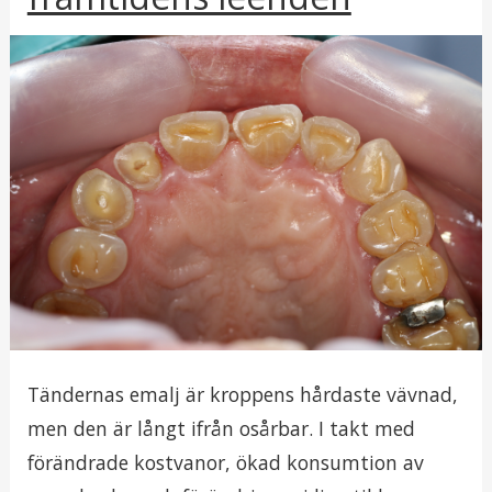
i
y
r
c
e
i
r
i
a
t
i
Tändernas emalj är kroppens hårdaste vävnad,
men den är långt ifrån osårbar. I takt med
förändrade kostvanor, ökad konsumtion av