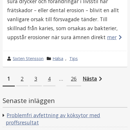
sura drycker och förändringar i livsstil har
frätskador – eller dental erosion – blivit en allt
vanligare orsak till försvagade tänder. Till
skillnad från karies, som orsakas av bakterier,
uppstår erosioner när sura ämnen direkt
mer
w
Sixten Stensson
k
Hälsa
,
Tips
r
a
o
t
1
2
3
4
…
26
Nästa
t
e
Inläggsnavigering
e
g
b
o
Senaste inläggen
y
r
i
Problemfri avfettning av köksytor med
i
proffsresultat