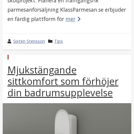
skolprojekt. Planera en framgångsrik
parmesanförsäljning KlassParmesan.se erbjuder
en färdig plattform för
mer
w
Sixten Stensson
k
Tips
r
a
o
t
p
t
e
Mjukstängande
u
e
g
b
l
sittkomfort som förhöjer
b
o
i
y
r
c
din badrumsupplevelse
e
i
r
i
a
t
i