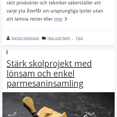
rätt produkter och tekniker säkerställer att
varje yta återfår sin ursprungliga lyster utan
att lämna rester eller
mer
w
Sixten Stensson
k
Hus och hem
,
Tips
r
a
o
t
p
t
e
Stärk skolprojekt med
u
e
g
b
l
lönsam och enkel
b
o
i
y
r
c
parmesaninsamling
e
i
r
i
a
t
i