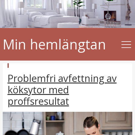
Min hemlängtan
p
Problemfri avfettning av
u
b
l
köksytor med
i
c
proffsresultat
e
r
a
t
i