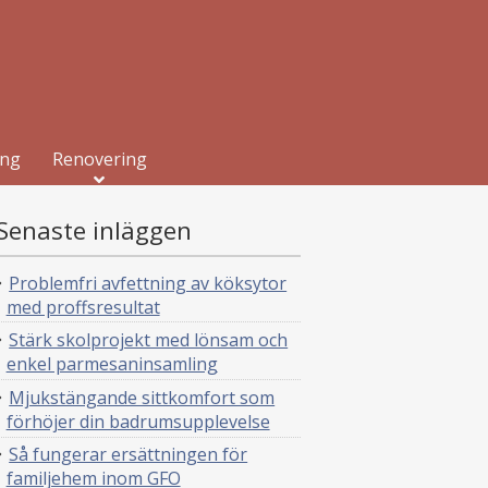
ing
Renovering
Senaste inläggen
Problemfri avfettning av köksytor
med proffsresultat
Stärk skolprojekt med lönsam och
enkel parmesaninsamling
Mjukstängande sittkomfort som
förhöjer din badrumsupplevelse
Så fungerar ersättningen för
familjehem inom GFO