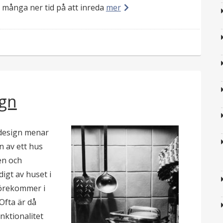
 många ner tid på att inreda
mer
ign
 design menar
n av ett hus
gen och
igt av huset i
förekommer i
 Ofta är då
nktionalitet