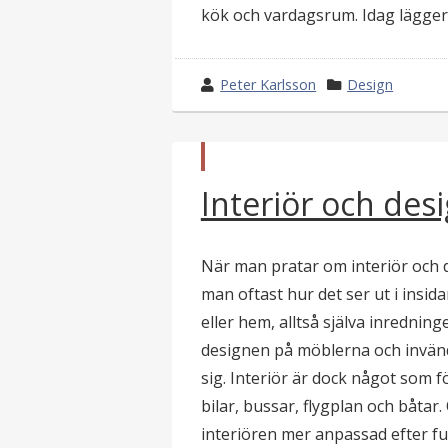
kök och vardagsrum. Idag lägger
w
Peter Karlsson
k
Design
r
a
o
t
t
e
p
e
g
Interiör och des
u
b
b
o
l
y
r
i
c
i
När man pratar om interiör och
e
i
r
man oftast hur det ser ut i insida
a
eller hem, alltså själva inrednin
t
i
designen på möblerna och invänd
sig. Interiör är dock något som 
bilar, bussar, flygplan och båtar.
interiören mer anpassad efter fu