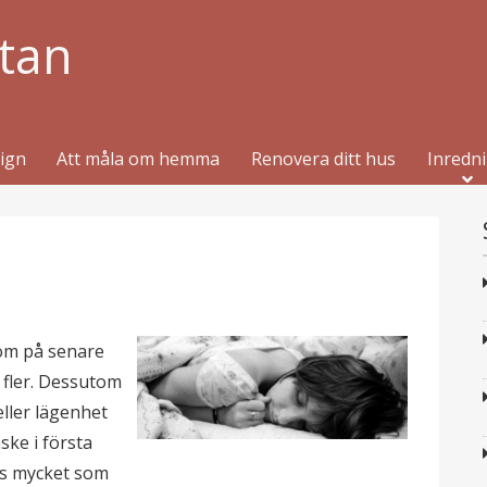
tan
sign
Att måla om hemma
Renovera ditt hus
Inredn
som på senare
t fler. Dessutom
eller lägenhet
nske i första
es mycket som