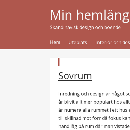
Min hemläng
Skandinavisk design och boende
Hem
Uteplats
Interiör och de
p
Sovrum
u
b
l
i
c
Inredning och design är något 
e
r
år blivit allt mer populärt hos all
a
är numera alla rummet i ett hus 
t
i
till skillnad mot förr då fokus ka
hand låg på rum där man vistad