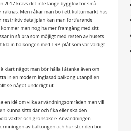
an 2017 krävs det inte länge bygglov för små
ger räknas. Men råkar man bo i ett kulturmärkt hus
 restriktiv detaljplan kan man fortfarande
all kommer man nog ha mer framgång med sitt
assar in så bra som möjligt med resten av husets
att klä in balkongen med TRP-plåt som var väldigt
 så klart något man bör hålla i åtanke även om
ätta in en modern inglasad balkong utanpå en
allt se något underligt ut.
 ha en idé om vilka användningsområden man vill
en kunna sitta där och fika eller ska den
 odla växter och grönsaker? Användningen
ormningen av balkongen och hur stor den bör