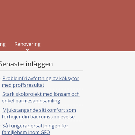
ing
Renovering
Senaste inläggen
Problemfri avfettning av köksytor
med proffsresultat
Stärk skolprojekt med lönsam och
enkel parmesaninsamling
Mjukstängande sittkomfort som
förhöjer din badrumsupplevelse
Så fungerar ersättningen för
familjehem inom GFO