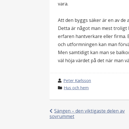
vara.
Att den byggs säker är en av de 
Detta är något man mest troligt 
erfaren hantverkare eller firma
och utformningen kan man förvän
Men samtidigt kan man se balkon
väl höja värdet på det när man väl 
w
Peter Karlsson
r
k
Hus och hem
o
a
t
t
e
e
Sängen – den viktigaste delen av
sovrummet
b
g
Inläggsnavigering
y
o