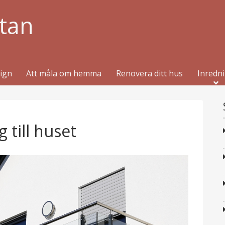
tan
sign
Att måla om hemma
Renovera ditt hus
Inredn
 till huset