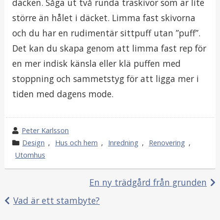
däcken. Såga ut två runda träskivor som är lite
större än hålet i däcket. Limma fast skivorna
och du har en rudimentär sittpuff utan ”puff”.
Det kan du skapa genom att limma fast rep för
en mer indisk känsla eller klä puffen med
stoppning och sammetstyg för att ligga mer i
tiden med dagens mode.
w
Peter Karlsson
r
k
Design
,
Hus och hem
,
Inredning
,
Renovering
,
Utomhus
o
a
t
t
e
e
En ny trädgård från grunden
b
g
Inläggsnavigering
Vad är ett stambyte?
y
o
r