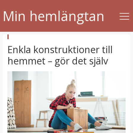
Min hemlängtan
p
Enkla konstruktioner till
u
b
l
hemmet – gör det själv
i
c
e
r
a
t
i