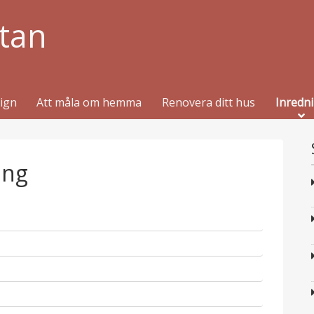
tan
sign
Att måla om hemma
Renovera ditt hus
Inredn
ing
p
u
p
b
u
l
p
b
i
u
l
p
c
b
i
u
e