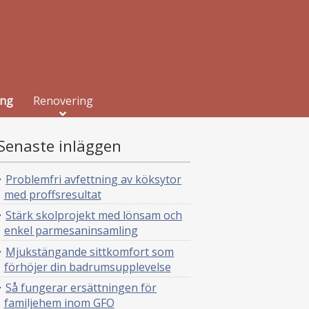
ing
Renovering
Senaste inläggen
Problemfri avfettning av köksytor
med proffsresultat
Stärk skolprojekt med lönsam och
enkel parmesaninsamling
Mjukstängande sittkomfort som
förhöjer din badrumsupplevelse
Så fungerar ersättningen för
familjehem inom GFO