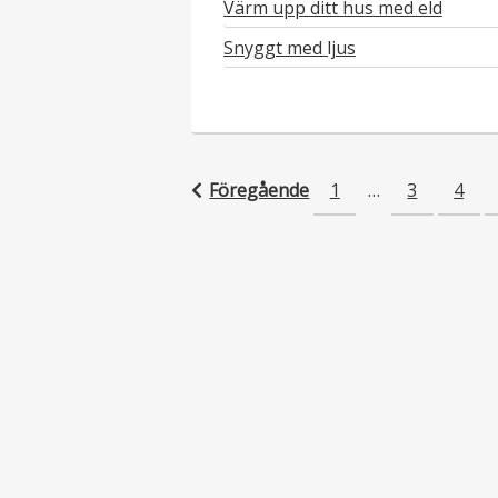
Värm upp ditt hus med eld
Snyggt med ljus
Föregående
1
…
3
4
Inläggsnavigering