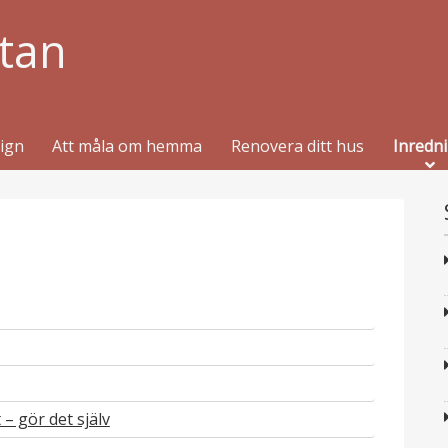
tan
sign
Att måla om hemma
Renovera ditt hus
Inredn
p
u
p
b
u
l
p
b
i
u
l
– gör det själv
p
c
b
i
u
e