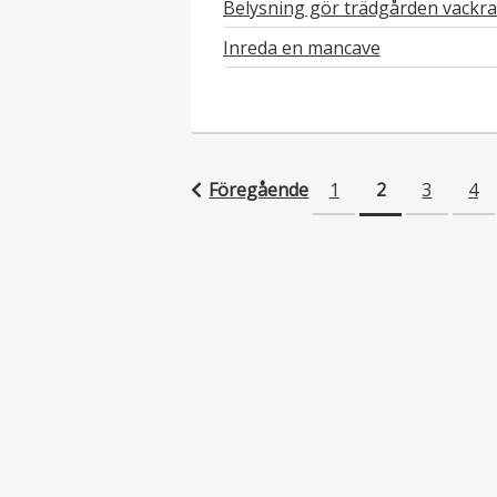
Belysning gör trädgården vackra
Inreda en mancave
Föregående
1
2
3
4
Inläggsnavigering