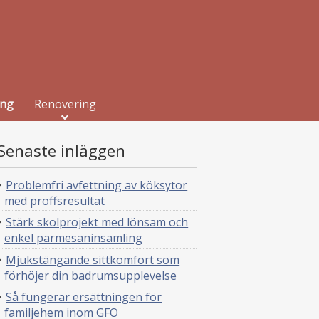
ing
Renovering
Senaste inläggen
Problemfri avfettning av köksytor
med proffsresultat
Stärk skolprojekt med lönsam och
enkel parmesaninsamling
Mjukstängande sittkomfort som
förhöjer din badrumsupplevelse
Så fungerar ersättningen för
familjehem inom GFO